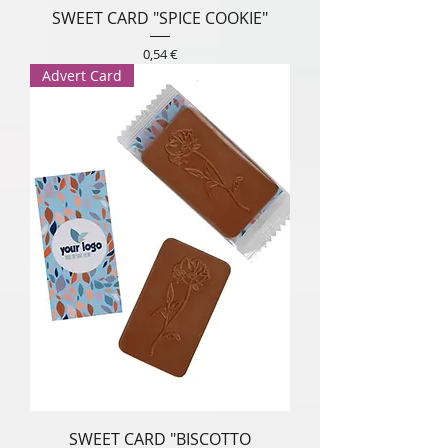
SWEET CARD "SPICE COOKIE"
Prezzo
0,54 €
Advert Card
SWEET CARD "BISCOTTO