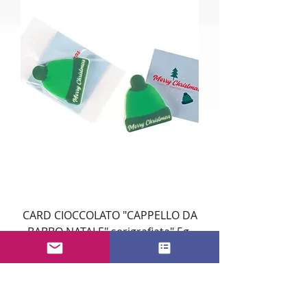
CARD CIOCCOLATO "CAPPELLO DA
BABBO NATALE" serigrafiata" 5g.
Prezzo
0,99 €
MONETA CIOCCOLATO