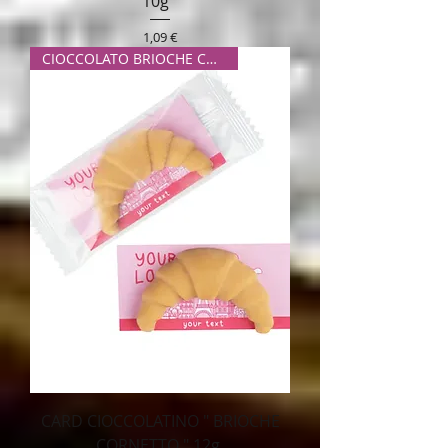
10g "
Prezzo
1,09 €
CIOCCOLATO BRIOCHE CORNETTO
CARD CIOCCOLATINO " BRIOCHE
CORNETTO " 12g.