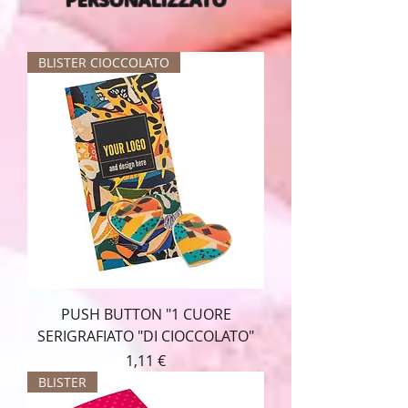
BLISTER CIOCCOLATO
PUSH BUTTON "1 CUORE
SERIGRAFIATO "DI CIOCCOLATO"
Prezzo
1,11 €
BLISTER