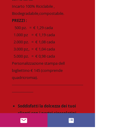
Incarto 100% Riciclabile ,
Biodegradabile,compostabile.
PREZZI :
500 pz.
= € 1,29 cada
1.000 pz = € 1,19 cada
2.000 pz. = € 1,08 cada
3.000 pz,. = € 1,04 cada
5.000 pz. = € 0,98 cada
Personalizzazione stampa dell
bigliettino € 145 (comprende
quadricromia).
------------------------------------------------------------
------------------
Soddisfatti la dolcezza dei tuoi
clienti con i nostri cioccolatini
personalizzati! Aggiungi il tuo
logo aziendale e fai