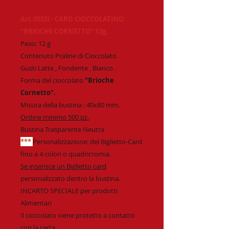
Art.0532I - CARD CIOCCOLATINO
"BRIOCHE CORNETTO" 12g.
Peso: 12 g
Contenuto Praline di Cioccolato
Gusti Latte , Fondente , Bianco .
Forma del cioccolato
"Brioche
Cornetto".
Misura della bustina : 40x80 mm.
Ordine minimo 500 pz.
Bustina Trasparente Neutra
***
Personalizzazione: del Biglietto-Card
fino a 4 colori o quadricromia.
Se inserisce un Biglietto card
personalizzato dentro la bustina.
INCARTO SPECIALE per prodotti
Alimentari
Il cioccolato viene protetto a contatto
con la carta.