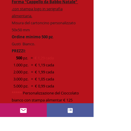
Forma "Cappello da Babbo Natale"
.con stampa logo in serigrafia
alimentaria.
Misura del cartoncino personalizzato
50x50 mm
Ordine minimo 500 pz
.
Gusti Bianco.
PREZZI:
500
pz.
=
€ 1,29 cada
1.000 pz. = € 1,19 cada
2.000 pz. = € 1,99 cada
3.000 pz. = € 1,05 cada
5.000 pz. = € 0,99 cada
*****
Personalizzazione del Cioccolato
bianco con stampa alimentar € 125
*****
P
ersonalizzazione stampa
Digitale dell bigliettino €
145 (comprende quadricromia).