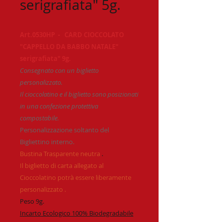
serigrafiata" 5g.
Art.0530HP - CARD CIOCCOLATO
"CAPPELLO DA BABBO NATALE"
serigrafiata" 9g.
Consegnato con un biglietto
personalizzato.
Il cioccolatino e il biglietto sono posizionati
in una confezione protettiva
compostabile.
Personalizzazione soltanto del
Bigliettino interno.
Bustina Trasparente neutra
.
Il biglietto di carta allegato al
Cioccolatino potrà essere liberamente
personalizzato .
Peso 9g.
Incarto Ecologico 100% Biodegradabile