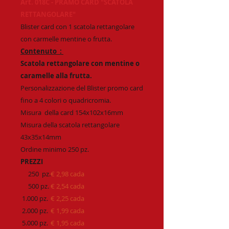
Art. 018C - PRAMO CARD "SCATOLA
RETTANGOLARE"
Blister card con 1 scatola rettangolare
con carmelle mentine o frutta.
Contenuto :
Scatola rettangolare con mentine o
caramelle alla frutta.
Personalizzazione del Blister promo card
fino a 4 colori o quadricromia.
Misura della card 154x102x16mm
Misura della scatola rettangolare
43x35x14mm
Ordine minimo 250 pz.
PREZZI
250 pz.
€ 2,98 cada
500 pz.
€ 2,54 cada
1.000 pz.
€ 2,25 cada
2.000 pz.
€ 1,99 cada
5.000 pz.
€ 1,95 cada