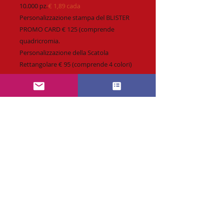
10.000 pz.
€ 1,89 cada
Personalizzazione stampa del BLISTER
PROMO CARD € 125 (comprende
quadricromia.
Personalizzazione della Scatola
Rettangolare € 95 (comprende 4 colori)
Richiesta :
info@CaramellePersonalizzabili.com
* Personalizzazione fino a 4 colori o
quadricromia.
* Spedizione veloce & affidabile.
* Tempi di produzione standard
14 giorni.
* Possibilità di richiedere Consegna
RICHIESTA PREVENTIVO SUBITO
Express.
* Preventivo & Bozza di stampa.
Contattaci tramite e-mail
* Vasto assortimento.
Orario : Lunedi a Venerdi dalle 10 alle 17 ore.
* Tutti i nostri prodotti seguono