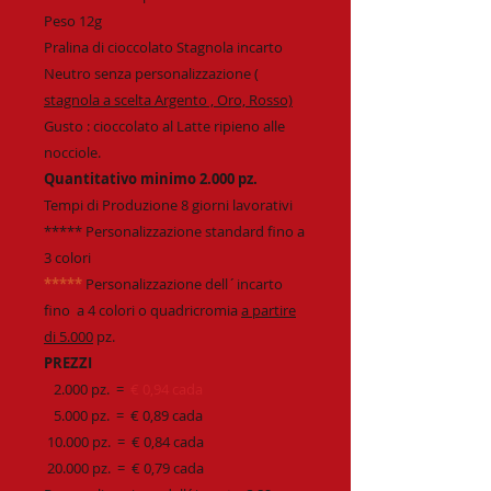
Peso 12g
Pralina di cioccolato Stagnola incarto
Neutro senza personalizzazione
(
stagnola a scelta Argento , Oro, Rosso)
Gusto : cioccolato al Latte ripieno alle
nocciole.
Quantitativo minimo 2.000 pz.
Tempi di Produzione 8 giorni lavorativi
***** Personalizzazione standard fino a
3 colori
*****
Personalizzazione dell´incarto
fino a 4 colori o quadricromia
a partire
di 5.000
pz.
PREZZI
2.000 pz. =
€ 0,94 cada
5.000 pz. = € 0,89 cada
10.000 pz. = € 0,84 cada
20.000 pz. = € 0,79 cada