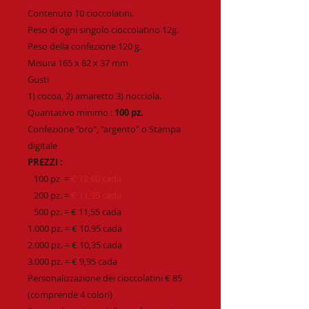
Contenuto 10 cioccolatini.
Peso di ogni singolo cioccolatino 12g.
Peso della confezione 120 g.
Misura 165 x 82 x 37 mm
Gusti
1) cocoa, 2) amaretto 3) nocciola.
Quantativo minimo :
100 pz.
Confezione "oro", "argento" o Stampa
digitale
PREZZI :
100 pz =
€ 12,60 cada
200 pz. =
€ 11,95 cada
500 pz. = € 11,55 cada
1.000 pz. = € 10.95 cada
2.000 pz. = € 10,35 cada
3.000 pz. = € 9,95 cada
Personalizzazione dei cioccolatini € 85
(comprende 4 colori)