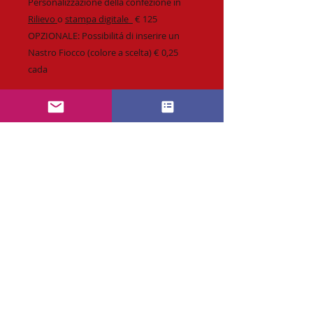
Personalizzazione della confezione in
Rilievo
o
stampa digitale
€ 125
OPZIONALE: Possibilitá di inserire un
Nastro Fiocco (colore a scelta) € 0,25
cada
Richiesta :
info@CaramellePersonalizzabili.com
* Personalizzazione fino a 4 colori o
quadricromia.
* Spedizione veloce & affidabile.
* Tempi di produzione standard
14 giorni.
* Possibilità di richiedere Consegna
RICHIESTA PREVENTIVO SUBITO
Express.
* Preventivo & Bozza di stampa.
Contattaci tramite e-mail
* Vasto assortimento.
Orario : Lunedi a Venerdi dalle 10 alle 17 ore.
* Tutti i nostri prodotti seguono
info@Caramelle
Personalizzabili.com
rigorosamente i criteri
Per offrirle un miglior servizio fare la