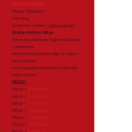
PERSONALIZZATI
Misura 100x44mm
Peso 40 g.
Contenuto confetti
"m&ms colorati"
Ordine minimo 100 pz.
Tempi di produzione 12 giorni lavorativi
+ spedizione
Sacchetto Trasparente 40g con Nastro
Fiocco ribbon .
(non é possibile cambiare il colore del
nastro fiocco)
PREZZI :
100 pz =
€
4,95 cada
200 pz. =
€ 4,49 cada
300 pz =
€ 3,95 cada
400 pz =
€ 3,75 cada
500 pz. =
€ 3,49 cada
700 pz. =
€ 3,27 cada
900 pz =
€ 3,09 cada