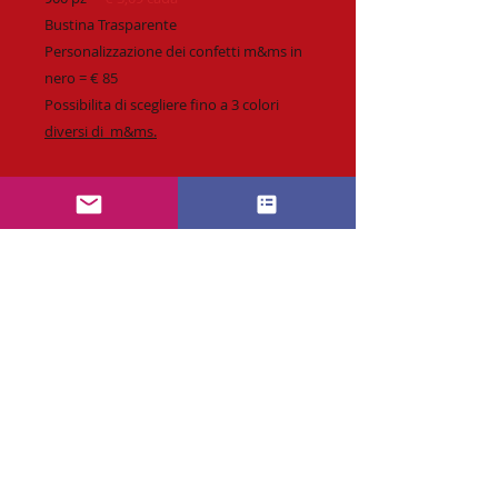
Bustina Trasparente
Personalizzazione dei confetti m&ms in
nero = € 85
Possibilita di scegliere fino a 3 colori
diversi di m&ms.
Richiesta :
info@CaramellePersonalizzabili.com
* Personalizzazione fino a 4 colori o
quadricromia.
* Spedizione veloce & affidabile.
* Tempi di produzione standard
14 giorni.
* Possibilità di richiedere Consegna
RICHIESTA PREVENTIVO SUBITO
Express.
* Preventivo & Bozza di stampa.
Contattaci tramite e-mail
* Vasto assortimento.
Orario : Lunedi a Venerdi dalle 10 alle 17 ore.