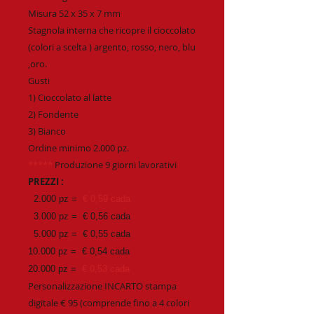
Misura 52 x 35 x 7 mm
Stagnola interna che ricopre il cioccolato
(colori a scelta ) argento, rosso, nero, blu
,oro.
Gusti
1) Cioccolato al latte
2) Fondente
3) Bianco
Ordine minimo 2.000 pz.
*****
Produzione 9 giorni lavorativi
PREZZI :
2.000 pz =
€ 0,59 cada
3.000 pz = € 0,56 cada
5.000 pz = € 0,55 cada
10.000 pz = € 0,54 cada
20.000 pz =
€ 0,53 cada
Personalizzazione INCARTO stampa
digitale € 95 (comprende fino a 4 colori