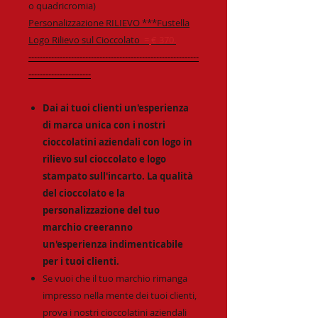
o quadricromia)
Personalizzazione RILIEVO ***Fustella
Logo Rilievo sul Cioccolato
=
€ 370.
------------------------------------------------------------
----------------------
Dai ai tuoi clienti un'esperienza
di marca unica con i nostri
cioccolatini aziendali con logo in
rilievo sul cioccolato e logo
stampato sull'incarto. La qualità
del cioccolato e la
personalizzazione del tuo
marchio creeranno
un'esperienza indimenticabile
per i tuoi clienti.
Se vuoi che il tuo marchio rimanga
impresso nella mente dei tuoi clienti,
prova i nostri cioccolatini aziendali