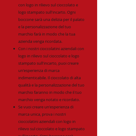
con logo in rilievo sul cioccolato e
logo stampato sull'incarto. Ogni
boccone sarà una delizia per il palato
e la personalizzazione del tuo
marchio farà in modo che la tua
azienda venga ricordata.
Con i nostri cioccolatini aziendali con
logo in rilievo sul cioccolato e logo
stampato sull'incarto, puoi creare
un'esperienza di marca
indimenticabile. Il cioccolato di alta
qualità e la personalizzazione del tuo
marchio faranno in modo che il tuo
marchio venga notato e ricordato.
Se vuoi creare un'esperienza di
marca unica, prova i nostri
cioccolatini aziendali con logo in
rilievo sul cioccolato e logo stampato