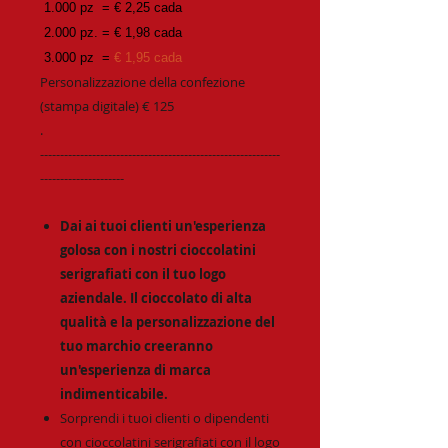
1.000 pz = € 2,25 cada
2.000 pz. = € 1,98 cada
3.000 pz =
€ 1,95 cada
Personalizzazione della confezione
(stampa digitale) € 125
.
------------------------------------------------------------
---------------------
Dai ai tuoi clienti un'esperienza
golosa con i nostri cioccolatini
serigrafiati con il tuo logo
aziendale. Il cioccolato di alta
qualità e la personalizzazione del
tuo marchio creeranno
un'esperienza di marca
indimenticabile.
Sorprendi i tuoi clienti o dipendenti
con cioccolatini serigrafiati con il logo