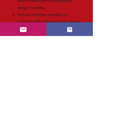
farà in modo che la tua azienda
venga ricordata.
Se vuoi che il tuo marchio sia
presente nella mente dei tuoi clienti,
prova i nostri cioccolatini serigrafiati
con il logo della tua azienda. I nostri
cioccolatini di alta qualità e la
personalizzazione del tuo marchio
faranno in modo che i tuoi clienti
abbiano una esperienza di marca
indimenticabile.
Ordina subito i nostri cioccolatini
serigrafiati con logo aziendale per
creare un'esperienza di marca
indimenticabile per i tuoi clienti o
dipendenti.