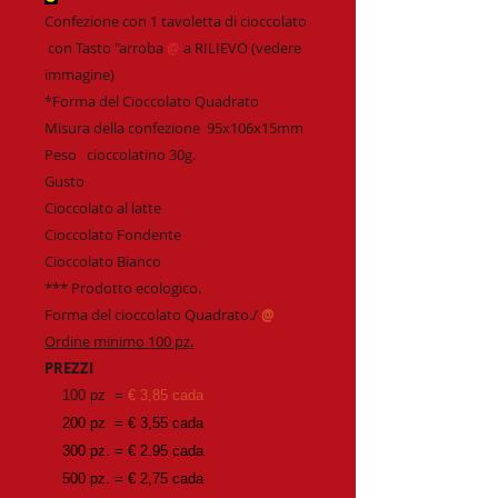
Confezione con 1 tavoletta di cioccolato
con Tasto "arroba
@
a RILIEVO (vedere
immagine)
*Forma del Cioccolato Quadrato
Misura della confezione 95x106x15mm
Peso cioccolatino 30g.
Gusto
Cioccolato al latte
Cioccolato Fondente
Cioccolato Bianco
*** Prodotto ecologico.
Forma del cioccolato Quadrato./
@
Ordine minimo 100 pz.
PREZZI
100 pz =
€ 3,85 cada
200 pz = € 3,55 cada
300 pz. = € 2.95 cada
500 pz. = € 2,75 cada