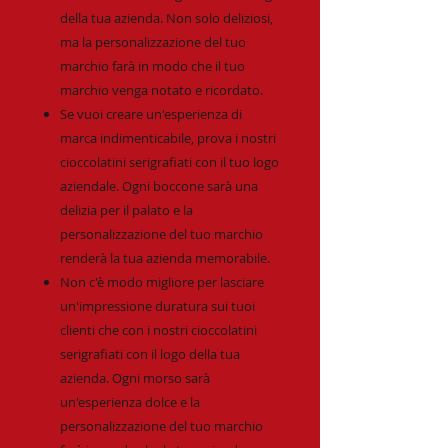
della tua azienda. Non solo deliziosi,
ma la personalizzazione del tuo
marchio farà in modo che il tuo
marchio venga notato e ricordato.
Se vuoi creare un'esperienza di
marca indimenticabile, prova i nostri
cioccolatini serigrafiati con il tuo logo
aziendale. Ogni boccone sarà una
delizia per il palato e la
personalizzazione del tuo marchio
renderà la tua azienda memorabile.
Non c'è modo migliore per lasciare
un'impressione duratura sui tuoi
clienti che con i nostri cioccolatini
serigrafiati con il logo della tua
azienda. Ogni morso sarà
un'esperienza dolce e la
personalizzazione del tuo marchio