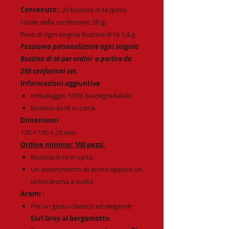
Contenuto :
20 bustine di tè (peso
totale della confezione: 28 g)
Peso di ogni singola bustina di te 1,4 g.
Possiamo personalizzare ogni singola
Bustina di tè per ordini a partire da
250 confezioni set.
Informazioni aggiuntive
Imballaggio 100% biodegradabile.
Bustina da tè in carta.
Dimensioni
170 × 190 × 25 mm
Ordine minimo: 100 pezzi.
Bustina di tè in carta.
Un assortimento di aromi oppure un
unico aroma a scelta
Aromi :
Per un gusto classico ed elegante:
Earl Grey al bergamotto.