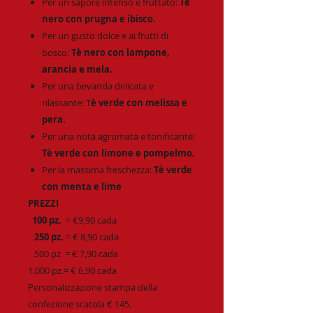
Per un sapore intenso e fruttato:
Tè
nero con prugna e ibisco.
Per un gusto dolce e ai frutti di
bosco:
Tè nero con lampone,
arancia e mela.
Per una bevanda delicata e
rilassante: T
è verde con melissa e
pera.
Per una nota agrumata e tonificante:
Tè verde con limone e pompelmo.
Per la massima freschezza:
Tè verde
con menta e lime
PREZZI
100 pz.
= €9,90 cada
250 pz.
= € 8,90 cada
500 pz = € 7,90 cada
1.000 pz.= € 6,90 cada
Personalizzazione stampa della
confezione scatola € 145.