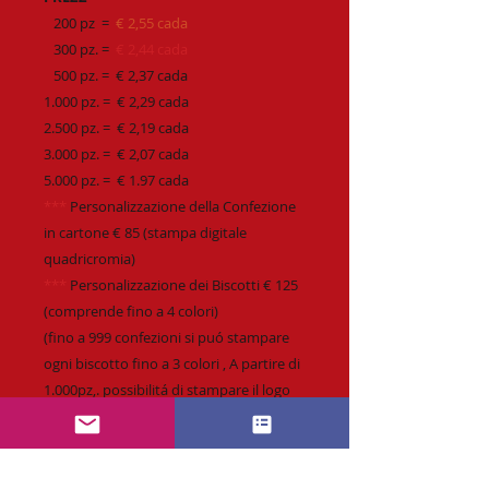
200 pz =
€ 2,55 cada
300 pz. =
€ 2,44 cada
500 pz. = € 2,37 cada
1.000 pz. = € 2,29 cada
2.500 pz. = € 2,19 cada
3.000 pz. = € 2,07 cada
5.000 pz. = € 1.97 cada
***
Personalizzazione della Confezione
in cartone € 85 (stampa digitale
quadricromia)
***
Personalizzazione dei Biscotti € 125
(comprende fino a 4 colori)
(fino a 999 confezioni si puó stampare
ogni biscotto fino a 3 colori , A partire di
1.000pz,. possibilitá di stampare il logo
direttamente sul biscotto fino a 4 colori.