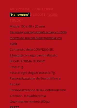
Art.20997 HAL - CONFEZIONE
"Halloween"
3 BISCOTTI
"LOGO
TONDO"
Misura 100
x 68 x 20 mm
Packaging biodegradabile ecologico 100%
Incarto dei biscotti Biodegradabile eco
100%
Contenuto della CONFEZIONE :
3 biscotti
con logo personalizzato
Biscotti FORMA "TONDA"
Peso 21 g.
Peso di ogni singolo biscotto 7g.
Personalizzazione dei biscotti fino a
4 colori
Personalizzazione della Confezione fino
a 4 colori o quadricromia.
Quantitativo minimo 200 pz.
PREZZ