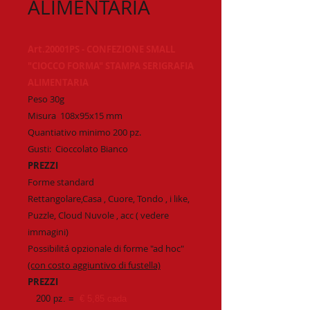
ALIMENTARIA
Art.20001PS - CONFEZIONE SMALL
"CIOCCO FORMA" STAMPA SERIGRAFIA
ALIMENTARIA
Peso 30g
Misura
108x95x15 mm
Quantiativo minimo 200 pz.
Gusti:
Cioccolato Bianco
PREZZI
Forme standard
Rettangolare,Casa , Cuore, Tondo , i like,
Puzzle, Cloud Nuvole , acc ( vedere
immagini)
Possibilitá opzionale di forme "ad hoc"
(con costo aggiuntivo di fustella)
PREZZI
200 pz. =
€ 5,85 cada