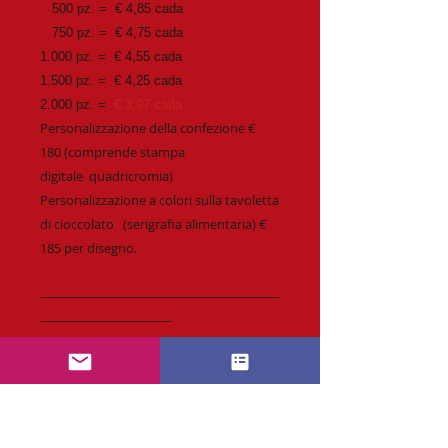
500 pz. = € 4,85 cada
750 pz. = € 4,75 cada
1.000 pz. = € 4,55 cada
1.500 pz. = € 4,25 cada
2.000 pz. =
€ 3,97 cada
Personalizzazione della confezione €
180 (comprende stampa
digitale quadricromia)
Personalizzazione a colori sulla tavoletta
di cioccolato (serigrafia alimentaria) €
185 per disegno.
------------------------------------------------------------
---------------------------------
Possibilita opzionale di altre forme con
costo aggiuntivo di FUSTELLA di € 1.695
(per disegno)