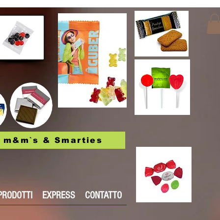
m&m`s & Smarties
PRODOTTI
EXPRESS
CONTATTO