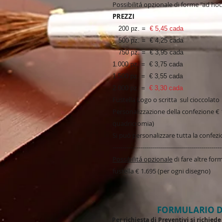
Possibilitá opzionale di forme "ad ho
PREZZI
200 pz. =
€ 5,45 cada
500 pz. = € 4,25 cada
750 pz. = € 3,95 cada
1.000 pz. = € 3,75 cada
1.500 pz. = € 3,55 cada
2.000 pz. =
€ 3,30 cada
Fustella Logo o scritta sul cioccolato
Personalizzazione della confezione €
quadricromia)
Si puó personalizzare tutta la confezi
-------------------------------------------------------
Possibilitá opzionale
di fare altre fo
fustella € 1.695 (per ogni disegno)
FORMULARIO D
Per richiesta di Preventivi si richie