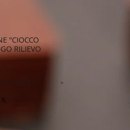
E "CIOCCO
GO RILIEVO
ellePersonalizzabile.com
no a 4 colori o quadriromia.
 sicura
 standard 14 giorni.
gna Express
 di stampa
rtimento.