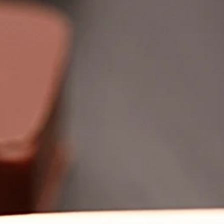
 come norma di legge.
ti hanno gli ingredienti eticchete
legge.