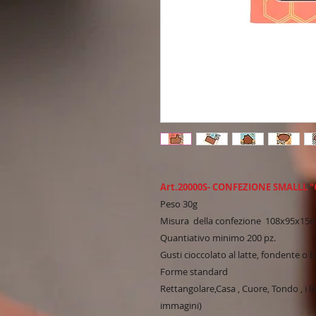
Art.20000S- CONFEZIONE SMALLL 
Peso 30g
Misura
della confezione
108x95x15
Quantiativo minimo 200 pz.
Gusti cioccolato al latte, fondente o 
Forme standard
Rettangolare,Casa , Cuore, Tondo , i li
immagini)