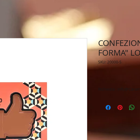
CONFEZION
FORMA" LO
SKU: 20000-S
Richiesta : info@Caram
Personalizzazione fi
Spedizione veloce &
Tempi di produzione
Chiedere per Conse
Preventivo & Bozza
Ampio e Vasto asso