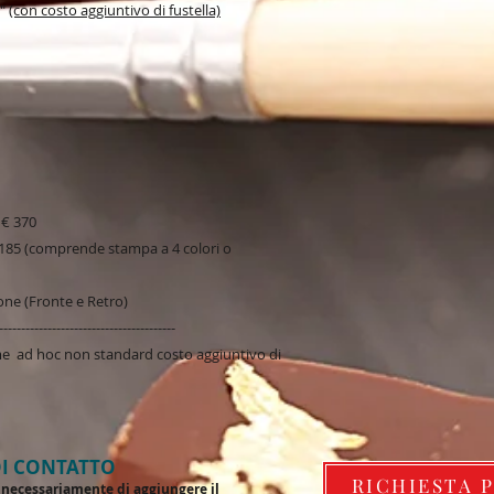
c"
(con costo aggiuntivo di fustella)
 € 370
 185 (comprende stampa a 4 colori o
one (Fronte e Retro)
----------------------------------------
rme ad hoc non standard costo aggiuntivo di
I CONTATTO
RICHIESTA 
de necessariamente di aggiungere il