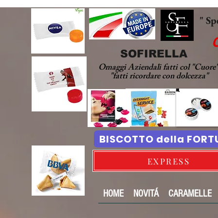
" Sp
SOFIRELLA
Omaggi Aziendali fatti col "Cuore
"fatti ricordare con dolcezza"
BISCOTTO della FOR
EXPRESS
HOME
NOVITÁ
CARAMELLE