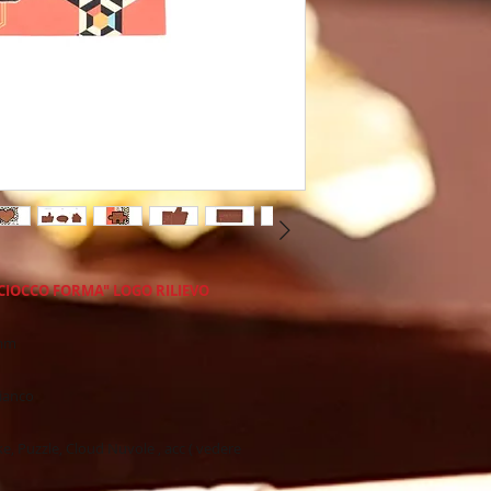
Produzione Europea
Tutti i nostri prodot
ecc come norma di 
"CIOCCO FORMA" LOGO RILIEVO
mm
bianco
ke, Puzzle, Cloud Nuvole , acc ( vedere