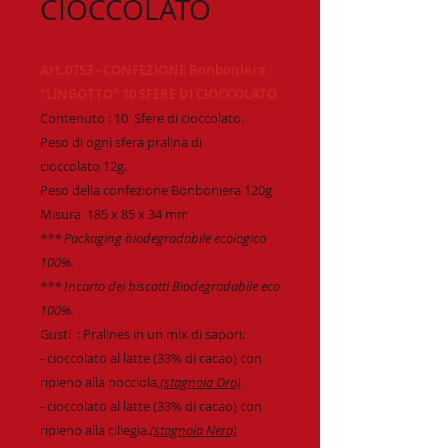
CIOCCOLATO
Art.0753 - CONFEZIONE Bonboniera
"LINGOTTO" 10 SFERE DI CIOCCOLATO
Contenuto : 10 Sfere di cioccolato.
Peso di ogni sfera pralina di
cioccolato 12g.
Peso della confezione Bonboniera 120g
Misura 185 x 85 x 34 mm
*** Packaging biodegradabile ecologico
100%.
*** Incarto dei biscotti Biodegradabile eco
100%.
Gusti :
Pralines in un mix di sapori:
- cioccolato al latte (33% di cacao) con
ripieno alla nocciola,
(stagnola Oro)
- cioccolato al latte (33% di cacao) con
ripieno alla ciliegia.
(stagnola Nera)