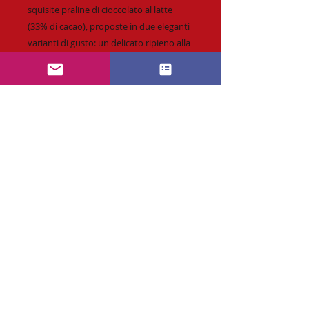
squisite praline di cioccolato al latte
(33% di cacao), proposte in due eleganti
varianti di gusto: un delicato ripieno alla
nocciola e una raffinata crema alla
ciliegia. È un connubio ricercato di
dolcezza e ingredienti naturali che
renderà ogni gesto aziendale davvero
speciale
Richiesta :
info@CaramellePersonalizzabili.com
* Personalizzazione fino a 4 colori o
quadricromia.
* Spedizione veloce & affidabile.
* Tempi di produzione standard
14 giorni.
* Possibilità di richiedere Consegna