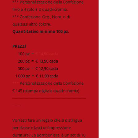
*** Personalizzazione della Confezione
fino a 4 colori o quadricromia.
*** Confezione Oro , Nero o di
qualsiasi altro colore.
Quantitativo minimo 100 pz.
PREZZI
100 pz
=
€ 14,90 cada
200 pz = € 13,90 cada
500 pz = € 12,90 cada
1.000 pz = € 11,90 cada
***
Personalizzazione della Confezione
€ 145 (stampa digitale quadricromia)
------------------------------------------------------------
-------
Vorresti fare un regalo che si distingua
per classe e lasci un’impressione
duratura? La Bomboniera è un set di 10