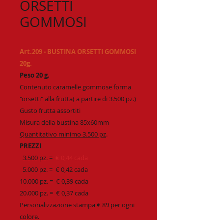
ORSETTI
GOMMOSI
Art.209 - BUSTINA ORSETTI GOMMOSI
20g.
Peso 20 g.
Contenuto caramelle gommose forma
"orsetti" alla frutta( a partire di 3.500 pz.)
Gusto frutta assortiti
Misura della bustina 85x60mm
Quantitativo minimo 3.500 pz
.
PREZZI
3.500 pz. =
€ 0,44 cada
5.000 pz. =
€ 0,42 cada
10.000 pz. =
€ 0,39 cada
20.000 pz. =
€ 0,37 cada
Personalizzazione stampa € 89 per ogni
colore.