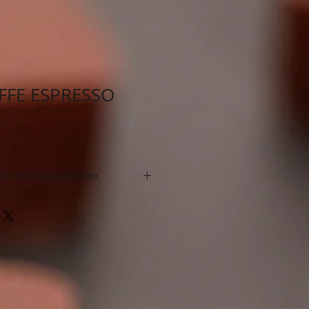
FFE ESPRESSO
ellePersonalizzabili.com
fino a 4 colori o quadricromia.
& affidabile.
ne standard 14 giorni.
hiedere Consegna Express.
a di stampa.
o.
dotti seguono rigorosamente i
edienti, etichettatura,