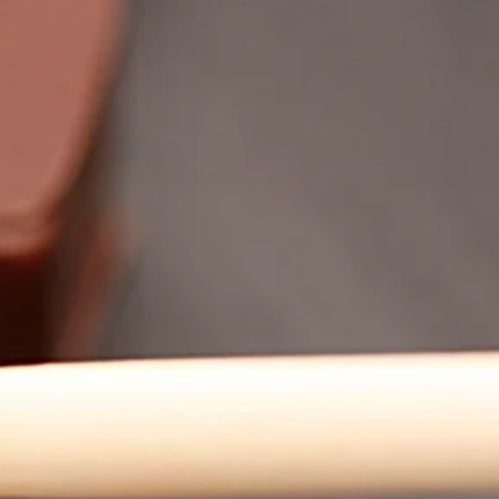
, ecc.
a esperienza nel settore
a produzione e distribuzione di
ottima qualità.
ta Europa.
emente ad ogni vostra richiesta.
ono ecologici, di alta qualità e a
entale
ellePersonalizzabili.com