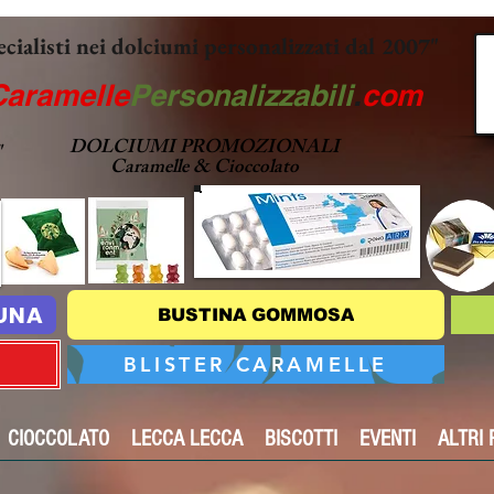
ecialisti nei dolciumi personalizzati dal 2007"
Caramelle
Personalizzabili
.
com
DOLCIUMI PROMOZIONALI
"
Caramelle & Cioccolato
TUNA
BUSTINA GOMMOSA
BLISTER CARAMELLE
CIOCCOLATO
LECCA LECCA
BISCOTTI
EVENTI
ALTRI 