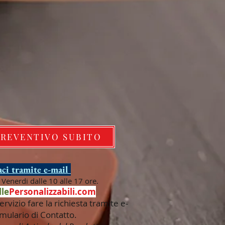
PREVENTIVO SUBITO
ci tramite e-mail
Venerdi dalle 10 alle 17 ore.
le
Personalizzabili.com
ervizio fare la richiesta tramite e-
mulario di Contatto.