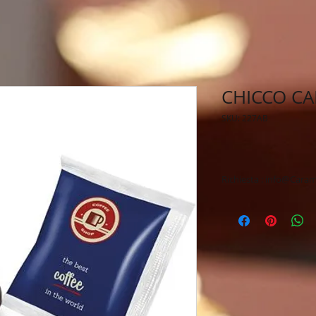
CHICCO CA
SKU: 227AB
Richiesta : info@Caram
* Personalizzazione 
* Spedizione veloce 
* Tempi di produzio
* Possibilità di ric
* Preventivo & Bozz
* Vasto assortiment
* Tutti i nostri pro
criteri europei: ingr