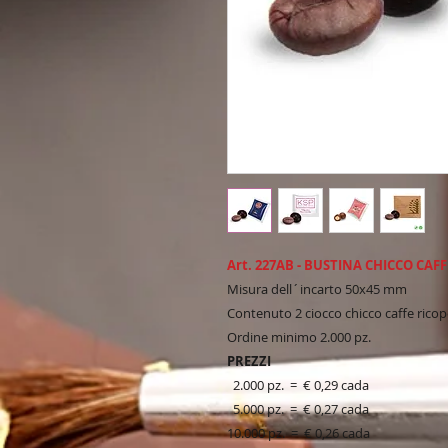
Art. 227AB - BUSTINA CHICCO CAF
Misura dell´incarto 50x45 mm
Contenuto 2 ciocco chicco caffe ricop
Ordine minimo 2.000 pz.
PREZZI
2.000 pz. = € 0,29 cada
5.000 pz. = € 0,27 cada
10.000 pz. = € 0,26 cada