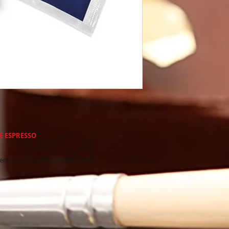
produzione europea
* Abbiamo una lung
promozionale e nell
prodotti dolciari di 
* Spedizione in tut
* Rispondiamo veloc
* I nostri prodotti s
basso impatto ambi
Email : info@Caram
FE ESPRESSO
erti di cioccolato fondente 57%.