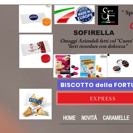
" Sp
SOFIRELLA
Omaggi Aziendali fatti col "Cuore
"fatti ricordare con dolcezza"
BISCOTTO della FOR
EXPRESS
HOME
NOVITÁ
CARAMELLE