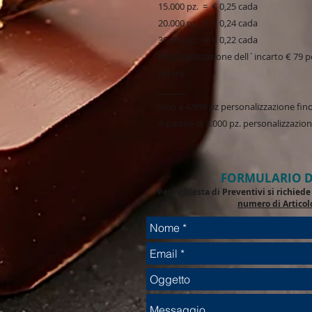
15.000 pz. = € 0,25 cada
20.000 pz. = € 0,24 cada
30.000 pz. = € 0,22 cada
Personalizzazione dell´incarto € 79 pe
colori)
_______
Fino a 4.999 pz personalizzazione fino 
A partire di 5.000 pz. personalizzazion
FORMULARIO D
Per richiesta di Preventivi si richie
numero di Articol