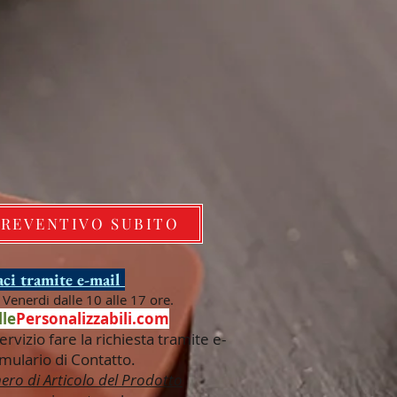
PREVENTIVO SUBITO
ci tramite e-mail
Venerdi dalle 10 alle 17 ore.
le
Personalizzabili.com
ervizio fare la richiesta tramite e-
mulario di Contatto.
ero di Articolo del Prodotto