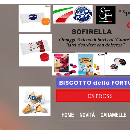
" Sp
SOFIRELLA
Omaggi Aziendali fatti col "Cuore
"fatti ricordare con dolcezza"
BISCOTTO della FOR
EXPRESS
HOME
NOVITÁ
CARAMELLE