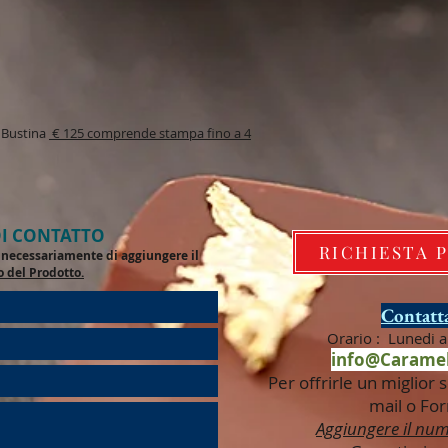
e Bustina
€ 125 comprende stampa fino a 4
I CONTATTO
RICHIESTA 
de necessariamente di aggiungere il
o del Prodotto.
Contatta
Orario : Lunedi a 
info@Caramel
Per offrirle un miglior s
mail o For
Aggiungere il num