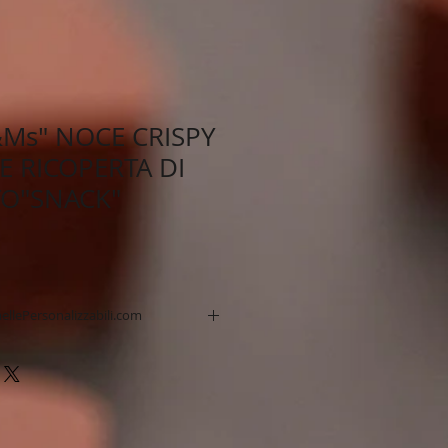
Ms" NOCE CRISPY
 RICOPERTA DI
TO"SNACK"
ellePersonalizzabili.com
fino a 4 colori o quadricromia.
& affidabile.
ne standard 14 giorni.
hiedere Consegna Express.
a di stampa.