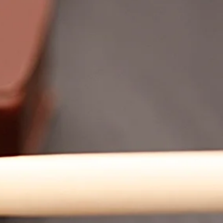
o.
dotti seguono rigorosamente i
edienti, etichettatura,
, ecc.
a esperienza nel settore
a produzione e distribuzione di
ottima qualità.
ta Europa.
emente ad ogni vostra richiesta.
ono ecologici, di alta qualità e a
entale
ellePersonalizzabili.com