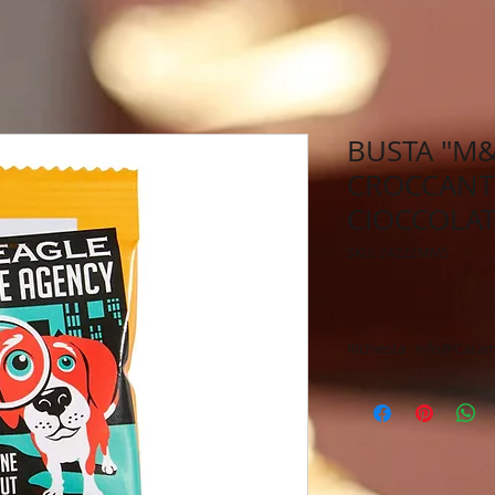
BUSTA "M&
CROCCANTE
CIOCCOLA
SKU: 24222MMS
Richiesta : info@Caram
* Personalizzazione 
* Spedizione veloce 
* Tempi di produzio
* Possibilità di ric
* Preventivo & Bozz