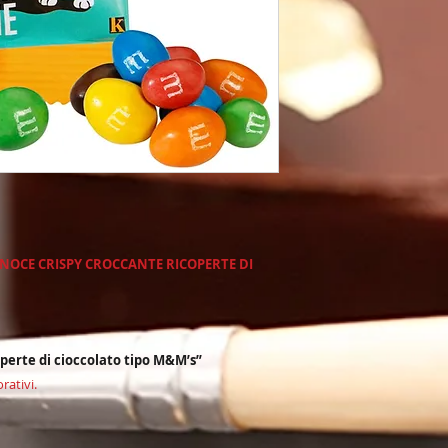
* Vasto assortiment
* Tutti i nostri pro
criteri europei: ingr
produzione europea
* Abbiamo una lung
promozionale e nell
prodotti dolciari di 
* Spedizione in tut
* Rispondiamo veloc
* I nostri prodotti s
basso impatto ambi
Email : info@Caram
 NOCE CRISPY CROCCANTE RICOPERTE DI
perte di cioccolato tipo M&M’s”
rativi.