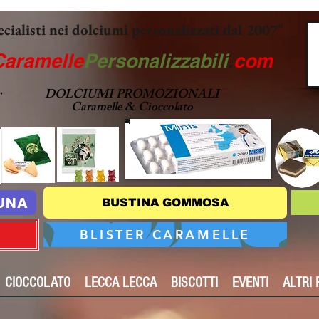
ecialisti nei dolciumi personalizzati dal 2007"
Caramelle
Personalizzabili
.
com
DOLCIUMI PROMOZIONALI
"
Caramelle & Cioccolato
TUNA
BUSTINA GOMMOSA
BLISTER CARAMELLE
CIOCCOLATO
LECCA LECCA
BISCOTTI
EVENTI
ALTRI 