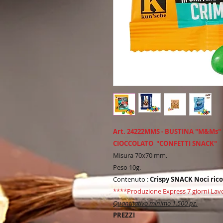
Art. 24222MMS - BUSTINA "M&Ms"
CIOCCOLATO "CONFETTI SNACK"
Misura 70x70 mm.
Peso 10g.
Contenuto :
Crispy SNACK Noci rico
****Produzione Express 7 giorni Lavo
Quantitativo mínimo 1.500 pz.
PREZZI