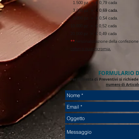
1.500 pz. = € 0,79 cada
3.000 pz =
€ 0,69 cada.
5.000 pz = € 0,54 cada.
10.000 pz = € 0,52 cada
20.000 pz = € 0,49 cada
**
Personalizzazione della confezion
colori o quadricromia.
FORMULARIO D
Per richiesta di Preventivi si richie
numero di Articol