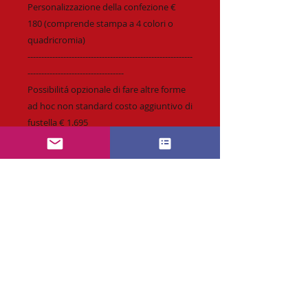
Personalizzazione della confezione €
180 (comprende stampa a 4 colori o
quadricromia)
------------------------------------------------------------
-----------------------------------
Possibilitá opzionale di fare altre forme
ad hoc non standard costo aggiuntivo di
fustella € 1.695
Richiesta :
info@CaramellePersonalizzabili.com
* Personalizzazione fino a 4 colori o
quadricromia.
* Spedizione veloce & affidabile.
* Tempi di produzione standard
14 giorni.
* Possibilità di richiedere Consegna
RICHIESTA PREVENTIVO SUBITO
Express.
* Preventivo & Bozza di stampa.