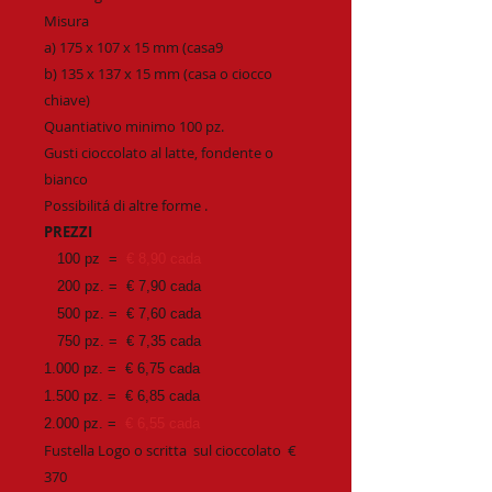
Misura
a)
175 x 107 x 15 mm
(casa9
b)
135 x 137 x 15 mm (casa o ciocco
chiave)
Quantiativo minimo 100 pz.
Gusti cioccolato al latte, fondente o
bianco
Possibilitá di altre forme .
PREZZI
100 pz =
€ 8,90 cada
200 pz. = € 7,90 cada
500 pz. = € 7,60 cada
750 pz. = € 7,35 cada
1.000 pz. = € 6,75 cada
1.500 pz. = € 6,85 cada
2.000 pz. =
€ 6,55 cada
Fustella Logo o scritta sul cioccolato €
370