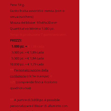
Peso 14 g.
Gusto frutta assortiti o menta. (con o
senza zucchero)
Misura del blister 97x65x20 mm
Quantitativo Minimo 1.000 pz.
Tempi di produzione 7 giorni lavorativi.
PREZZI:
1.000 pz. =
€ 1,98 cada
3.000 pz. = € 1,89 cada
5.000 pz. = € 1,84 cada
10.000 pz. = € 1,79 cada
**
Personalizzazione della
confezione
(cliche stampa)
€
125
(comprende fino a 4 colori o
quadricromia)
**
A partire di 3.000 pz. é possibile
personalizzare il Blister di alluminio con