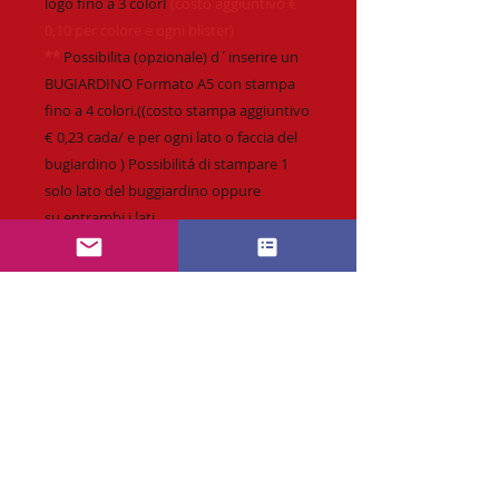
logo fino a 3 colorI
(costo aggiuntivo €
0,10 per colore e ogni blister)
**
Possibilita (opzionale) d´inserire un
BUGIARDINO Formato A5 con stampa
fino a 4 colori.((costo stampa aggiuntivo
€ 0,23 cada/ e per ogni lato o faccia del
bugiardino ) Possibilitá di stampare 1
solo lato del buggiardino oppure
su entrambi i lati..
Richiesta :
info@CaramellePersonalizzabili.com
* Personalizzazione fino a 4 colori o
quadricromia.
* Spedizione veloce & affidabile.
* Tempi di produzione standard
14 giorni.
* Possibilità di richiedere Consegna
RICHIESTA PREVENTIVO SUBITO
Express.