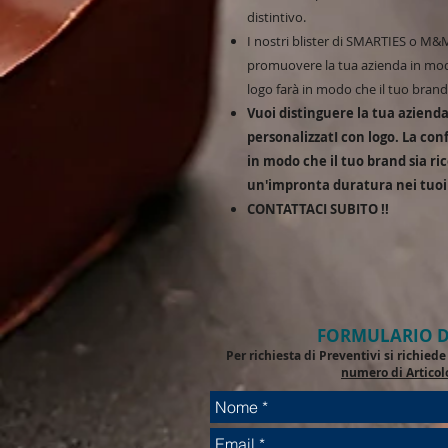
distintivo.
I nostri blister di SMARTIES o M&
promuovere la tua azienda in modo
logo farà in modo che il tuo bran
Vuoi distinguere la tua azienda
personalizzatI con logo. La con
in modo che il tuo brand sia ric
un'impronta duratura nei tuoi 
CONTATTACI SUBITO !!
FORMULARIO D
Per richiesta di Preventivi si richie
numero di Articol