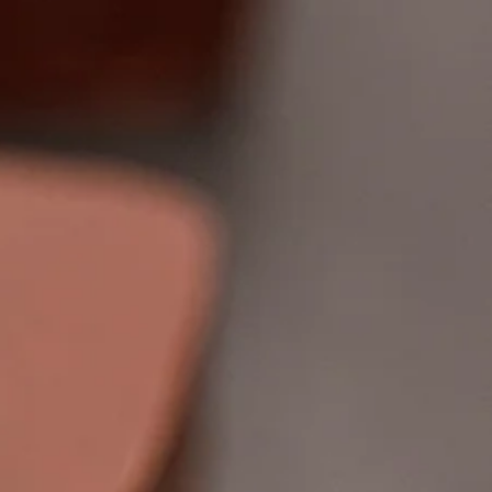
dotti seguono rigorosamente i
edienti, etichettatura,
, ecc.
a esperienza nel settore
a produzione e distribuzione di
ottima qualità.
ta Europa.
emente ad ogni vostra richiesta.
ono ecologici, di alta qualità e a
entale
ellePersonalizzabili.com