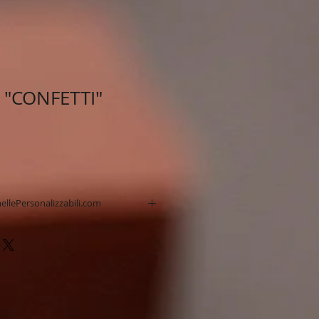
 "CONFETTI"
ellePersonalizzabili.com
fino a 4 colori o quadricromia.
& affidabile.
ne standard 14 giorni.
hiedere Consegna Express.
a di stampa.
o.