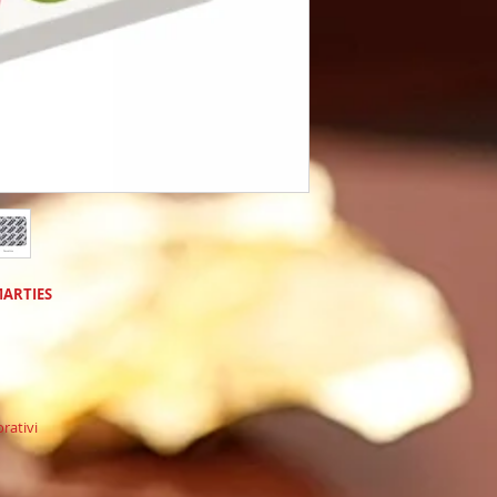
* Tutti i nostri pro
criteri europei: ingr
produzione europea
* Abbiamo una lung
promozionale e nell
prodotti dolciari di 
* Spedizione in tut
* Rispondiamo veloc
* I nostri prodotti s
basso impatto ambi
Email : info@Caram
SMARTIES
rativi