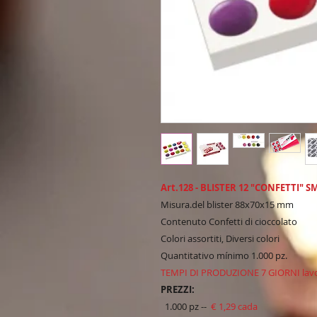
Art.128 - BLISTER 12 "CONFETTI" 
Misura.del blister 88x70x15 mm
Contenuto Confetti di cioccolato
Colori assortiti, Diversi colori
Quantitativo mínimo 1.000 pz.
TEMPI DI PRODUZIONE 7 GIORNI lavo
PREZZI:
1.000 pz --
€ 1,29 cada