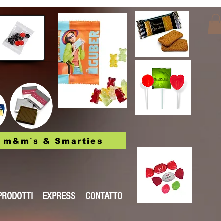
m&m`s & Smarties
PRODOTTI
EXPRESS
CONTATTO