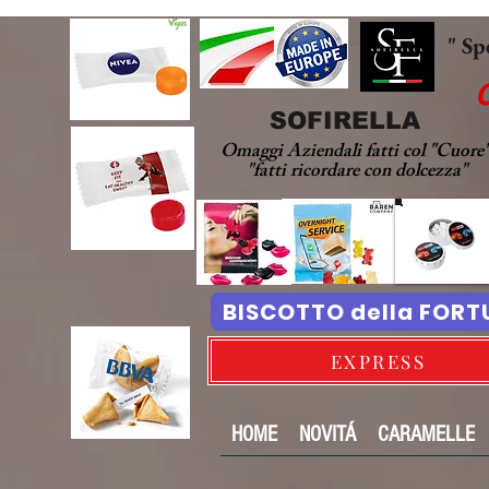
" Sp
SOFIRELLA
Omaggi Aziendali fatti col "Cuore
"fatti ricordare con dolcezza"
BISCOTTO della FOR
EXPRESS
HOME
NOVITÁ
CARAMELLE