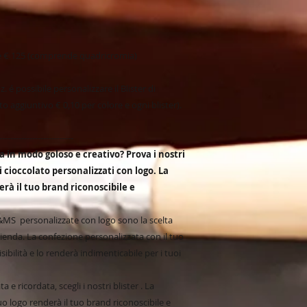
ne € 125 (comprende quadricromia)
z. é possibile personalizzare il Blister di
to aggiuntivo € 0,10 per colore e ogni blister).
---------------------------
 in modo goloso e creativo? Prova i nostri
di cioccolato personalizzati con logo. La
erà il tuo brand riconoscibile e
&MS personalizzate con logo sono la scelta
ienda. La confezione personalizzata con il tuo
sibilità e lo renderà indimenticabile per i tuoi
 e ricordata, scegli i nostri blister . La
uo logo renderà il tuo brand riconoscibile e