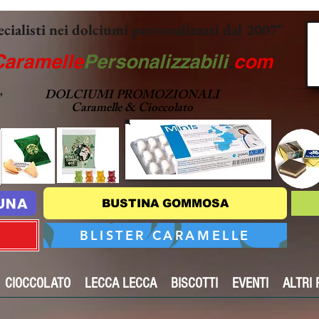
ecialisti nei dolciumi personalizzati dal 2007"
Caramelle
Personalizzabili
.
com
DOLCIUMI PROMOZIONALI
"
Caramelle & Cioccolato
TUNA
BUSTINA GOMMOSA
BLISTER CARAMELLE
CIOCCOLATO
LECCA LECCA
BISCOTTI
EVENTI
ALTRI 