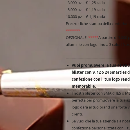
3.000 pz -- € 1,25 cada
5.000 pz -- € 1,19 cada
10.000 pz -- € 1,19 cada
Prezzo cliche stampa della confezio
*******
OPZIONALE.
*****
A partire di 3.000 p
alluminio con logo fino a 3 colorI (cos
-------------------------------------------------------
Vuoi promuovere la tua azienda
blister con 9, 12 o 24 Smarties 
confezione con il tuo logo rend
memorabile.
I nostri blister con SMARTIES o M
perfetta per promuovere la tua az
logo darà al tuo brand una forte vi
clienti.
Se vuoi che la tua azienda sia notata
confezione personalizzata con il t