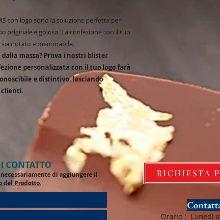
MS con logo sono la soluzione perfetta per
 originale e goloso. La confezione con il tuo
d sia notato e memorabile.
 dalla massa? Prova i nostri blister
fezione personalizzata con il tuo logo farà
onoscibile e distintivo, lasciando
clienti.
I CONTATTO
RICHIESTA 
de necessariamente di aggiungere il
o del Prodotto.
Contatta
Orario : Lunedi a 