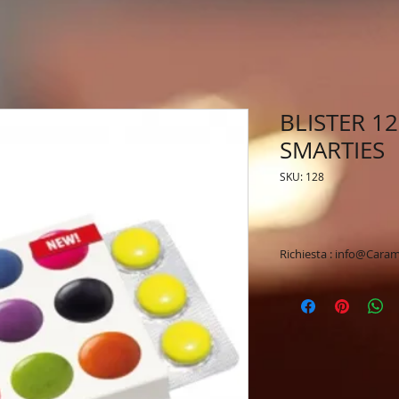
BLISTER 12
SMARTIES
SKU: 128
Richiesta : info@Caram
* Personalizzazione 
* Spedizione veloce 
* Tempi di produzio
* Possibilità di ric
* Preventivo & Bozz
* Vasto assortiment