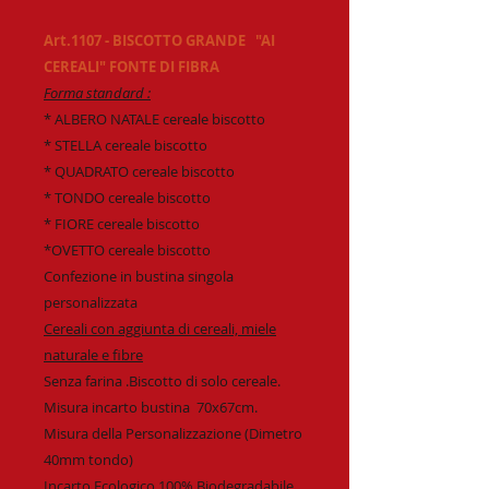
Art.1107 - BISCOTTO GRANDE "AI
CEREALI" FONTE DI FIBRA
Forma standard :
* ALBERO NATALE cereale biscotto
* STELLA cereale biscotto
* QUADRATO cereale biscotto
* TONDO cereale biscotto
* FIORE cereale biscotto
*OVETTO cereale biscotto
Confezione in bustina singola
personalizzata
Cereali con aggiunta di cereali, miele
naturale e fibre
Senza farina .Biscotto di solo cereale.
Misura incarto bustina 70x67cm.
Misura della Personalizzazione (Dimetro
40mm tondo)
Incarto Ecologico 100% Biodegradabile