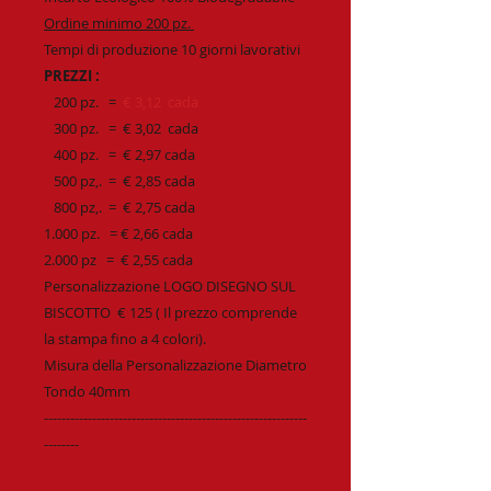
Ordine minimo 200 pz.
Tempi di produzione 10 giorni lavorativi
PREZZI :
200 pz. =
€ 3,12 cada
300 pz. = € 3,02 cada
400 pz. = € 2,97 cada
500 pz,. = € 2,85 cada
800 pz,. = € 2,75 cada
1.000 pz. = € 2,66 cada
2.000 pz = € 2,55 cada
Personalizzazione LOGO DISEGNO SUL
BISCOTTO € 125 ( Il prezzo comprende
la stampa fino a 4 colori).
Misura della Personalizzazione Diametro
Tondo 40mm
------------------------------------------------------------
--------