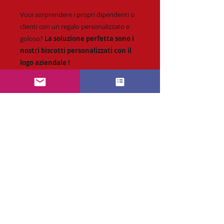
Vuoi sorprendere i propri dipendenti o
clienti con un regalo personalizzato e
goloso?
La soluzione perfetta sono i
nostri biscotti personalizzati con il
logo aziendale !
I nostri biscotti sono realizzati con
ingredienti di alta qualità e con la
possibilità di personalizzarli con il logo
dell'azienda. Siamo certi che i destinatari
apprezzeranno la cura e l'attenzione che
l'azienda ha dedicato a questo regalo.
Richiesta :
info@CaramellePersonalizzabili.com
* Personalizzazione fino a 4 colori o
quadricromia.