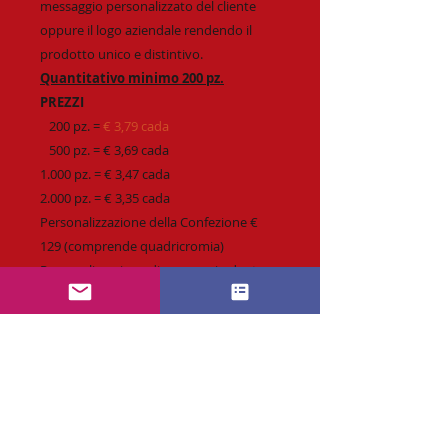
messaggio personalizzato del cliente
oppure il logo aziendale rendendo il
prodotto unico e distintivo.
Quantitativo minimo 200 pz.
PREZZI
200 pz. =
€ 3,79 cada
500 pz. = € 3,69 cada
1.000 pz. = € 3,47 cada
2.000 pz. = € 3,35 cada
Personalizzazione della Confezione €
129 (comprende quadricromia)
Personalizzazione di messaggio dentro
questo ovetto di cioccolato € 95.
Richiesta :
info@CaramellePersonalizzabili.com
Personalizzazione fino a 4 colori o
quadricromia.