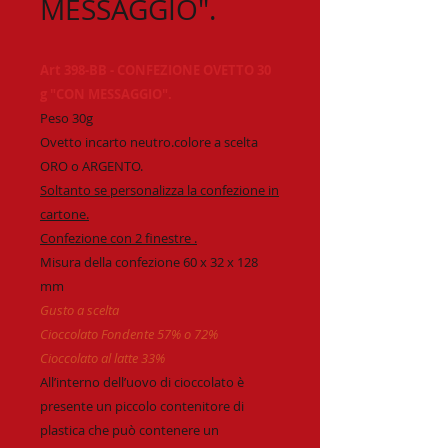
MESSAGGIO".
Art 398-BB - CONFEZIONE OVETTO 30
g "CON MESSAGGIO".
Peso
30g
Ovetto incarto neutro.
colore a scelta
ORO o ARGENTO.
Soltanto se personalizza la confezione in
cartone.
Confezione con 2 finestre .
Misura della confezione
60 x 32 x 128
mm
Gusto a scelta
Cioccolato Fondente 57% o 72%
Cioccolato al latte 33%
All’interno dell’uovo di cioccolato è
presente un piccolo contenitore di
plastica che può contenere un