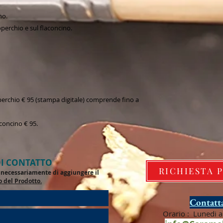
no.
perchio e sul flaconcino.
erchio € 95 (stampa digitale) comprende fino a
concino € 95.
I CONTATTO
RICHIESTA 
de necessariamente di aggiungere il
o del Prodotto.
Contatta
Orario : Lunedi a 