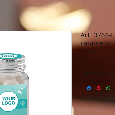
Art. 0766-
caramelle 
SKU: 0766
Richiesta : info@Caram
Personalizzazione fi
Spedizione veloce &
Tempi di produzione
Chiedere per Conse
Preventivo & Bozza
Ampio e Vasto asso
Produzione 100% E