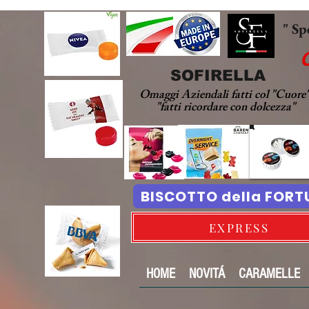
" Sp
SOFIRELLA
Omaggi Aziendali fatti col "Cuore
"fatti ricordare con dolcezza"
BISCOTTO della FOR
EXPRESS
HOME
NOVITÁ
CARAMELLE