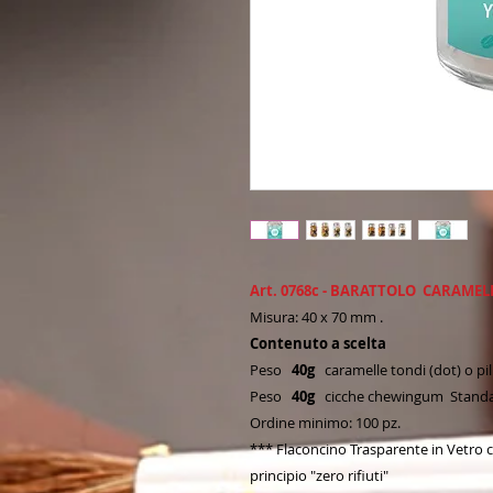
Art. 0768c - BARATTOLO CARAMELL
Misura: 40 x 70 mm .
Contenuto a scelta
Peso
40g
caramelle tondi (dot) o pil
Peso
40g
cicche chewingum Standar
Ordine minimo: 100 pz.
*** Flaconcino Trasparente in Vetro co
principio "zero rifiuti"