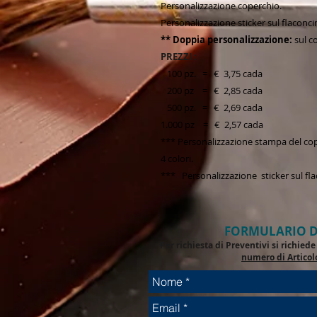
Personalizzazione coperchio.
Personalizzazione sticker sul flaconci
** Doppia personalizzazione:
sul co
PREZZI :
100 pz. = € 3,75 cada
200 pz = € 2,85 cada
500 pz. = € 2,69 cada
1.000 pz = € 2,57 cada
*** Personalizzazione stampa del cop
4 colori.
*** Personalizzazione sticker sul fla
FORMULARIO D
Per richiesta di Preventivi si richie
numero di Articol