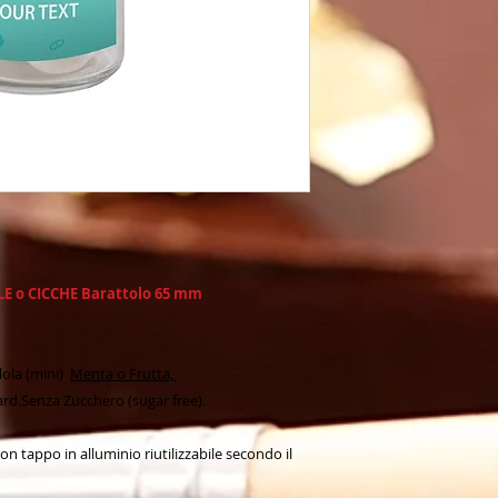
Tutti i nostri prodot
ecc come norma di 
E o CICCHE Barattolo 65 mm
lola (mini)
Menta o Frutta,
d.Senza Zucchero (sugar free).
n tappo in alluminio riutilizzabile secondo il