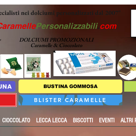
ecialisti nei dolciumi personalizzati dal 2007"
Caramelle
Personalizzabili
.
com
DOLCIUMI PROMOZIONALI
"
Caramelle & Cioccolato
TUNA
BUSTINA GOMMOSA
BLISTER CARAMELLE
CIOCCOLATO
LECCA LECCA
BISCOTTI
EVENTI
ALTRI 