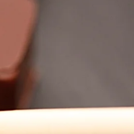
ti hanno gli ingredienti eticchete
legge.