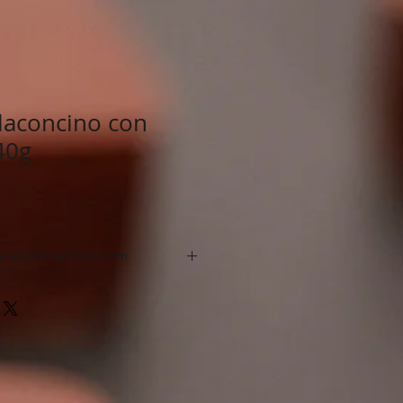
Flaconcino con
40g
ellePersonalizzabili.com
no a 4 colori o quadricromia.
 sicura
 standard 14 giorni.
gna Express
 di stampa
rtimento.
uropea.